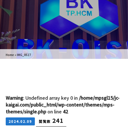
Home
»
IMG_0527
Warning
: Undefined array key 0 in
/home/mpsgl15/jc-
kaigai.com/public_html/wp-content/themes/mps-
themes/single.php
on line
42
241
2024.02.09
閲覧数