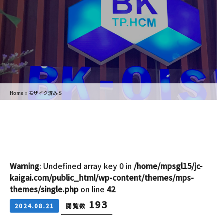
Home
»
モザイク済み５
Warning
: Undefined array key 0 in
/home/mpsgl15/jc-
kaigai.com/public_html/wp-content/themes/mps-
themes/single.php
on line
42
193
2024.08.21
閲覧数